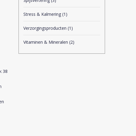
Spijsvertering
(3)
Stress & Kalmering
(1)
Verzorgingsproducten
(1)
Vitaminen & Mineralen
(2)
k 38
n
en