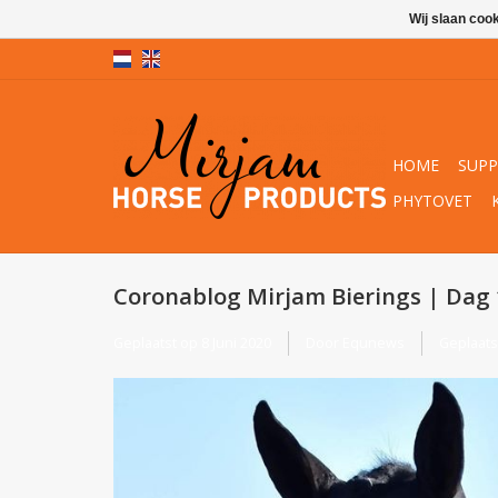
Wij slaan coo
HOME
SUP
PHYTOVET
Coronablog Mirjam Bierings | Dag 
Geplaatst op
8 Juni 2020
Door Equnews
Geplaats