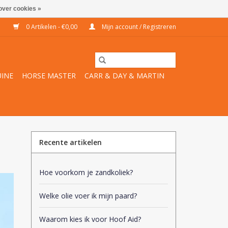
over cookies »
0 Artikelen - €0,00
Mijn account / Registreren
INE
HORSE MASTER
CARR & DAY & MARTIN
Recente artikelen
Hoe voorkom je zandkoliek?
Welke olie voer ik mijn paard?
Waarom kies ik voor Hoof Aid?