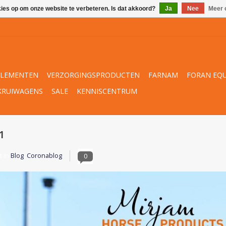
kies op om onze website te verbeteren. Is dat akkoord?
Ja
Nee
Meer 
PLEMENTEN
VERZORGINGSPRODUCTEN
FARNAM
FORAN EQU
KRUIWAGENS
SALE
KENNISCENTRUM
1
t in
Blog
,
Coronablog
0