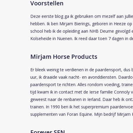
Voorstellen
Deze eerste blog ga ik gebruiken om mezelf aan jullie 
hebben. Ik ben Mirjam Bierings, geboren in Heeze o
school heb ik de opleiding aan NHB Deurne gevolgd en 
Kolseheide in Nuenen. Ik reed daar toen 7 dagen in d
Mirjam Horse Products
Er bleek weinig te verdienen in de paardensport, dus b
uur, ik draaide vaak nacht- en avonddiensten. Daardoo
paardensport te richten. Alles rondom voeding, traine
tijd kwam ik in contact met de Ierse familie Connoly v
geweest naar de renbanen in Ierland. Daar heb ik on
trainen. In 1990 ben ik het superpremium paardenvoe
supplementen van
Foran Equine
. Mijn bedrijf Mirjam
Forever SFN