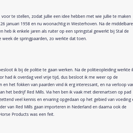
voor te stellen, zodat jullie een idee hebben met wie jullie te maken
p 26 januari 1958 en nu woonachtig in Westerhoven. Na de middelbare
heb ik enkele jaren als ruiter op een springstal gewerkt bij Stal de
e week de springpaarden, zo werkte dat toen.
esloot ik bij de politie te gaan werken. Na de politieopleiding werkte i
r had ik overdag veel vrije tijd, dus besloot ik me weer op de
n en het fokken van paarden vind ik erg interessant, en na verloop va
an het bedrijf Red Mills. Via hen ben ik vaak met dierenartsen op pad
tzettend veel kennis en ervaring opgedaan op het gebied van voeding 
der van Red Mills gaan importeren in Nederland en daarna ook de
 Horse Products was een feit.