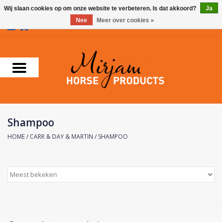
Wij slaan cookies op om onze website te verbeteren. Is dat akkoord?
Ja
Nee
Meer over cookies »
0 Artikelen - €0,00
Home
Supplementen
Verzorgingsproducten
Shampoo
Farnam
HOME
/
CARR & DAY & MARTIN
/
SHAMPOO
Foran Equine
Horse Master
Carr & Day & Martin