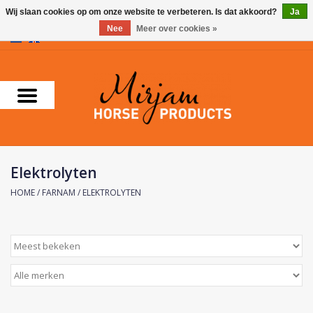
Wij slaan cookies op om onze website te verbeteren. Is dat akkoord?
Ja
Nee
Meer over cookies »
0 Artikelen - €0,00
Home
Supplementen
Verzorgingsproducten
Elektrolyten
Farnam
HOME
/
FARNAM
/
ELEKTROLYTEN
Foran Equine
Horse Master
Carr & Day & Martin