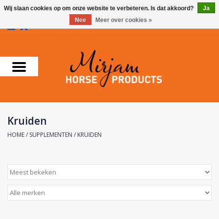
Wij slaan cookies op om onze website te verbeteren. Is dat akkoord?
Ja
Nee
Meer over cookies »
0 Artikelen - €0,00
Home
Supplementen
Verzorgingsproducten
Kruiden
Farnam
HOME
/
SUPPLEMENTEN
/
KRUIDEN
Foran Equine
Horse Master
Carr & Day & Martin