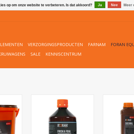
kies op om onze website te verbeteren. Is dat akkoord?
Ja
Nee
Meer 
PLEMENTEN
VERZORGINGSPRODUCTEN
FARNAM
FORAN EQU
KRUIWAGENS
SALE
KENNISCENTRUM
Foran 
.
Foran Friska Foal
TOEVOEGEN AA
NKELWAGEN
TOEVOEGEN AAN WINKELWAGEN