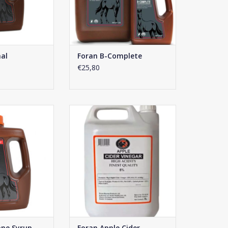
nal
Foran B-Complete
€25,80
atone Syrup
Foran Apple Cider Vinegar
N WINKELWAGEN
TOEVOEGEN AAN WINKELWAGEN
one Syrup
Foran Apple Cider