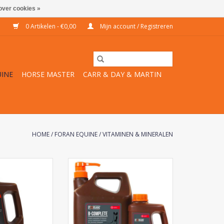
over cookies »
0 Artikelen - €0,00
Mijn account / Registreren
INE
HORSE MASTER
CARR & DAY & MARTIN
HOME
/
FORAN EQUINE
/
VITAMINEN & MINERALEN
Chevinal
Foran B-Complete
N WINKELWAGEN
TOEVOEGEN AAN WINKELWAGEN