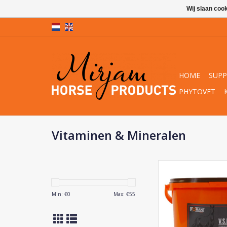
Wij slaan coo
HOME
SUP
PHYTOVET
Vitaminen & Mineralen
Foran V.S.L
TOEVOEGEN AAN WI
Min: €
0
Max: €
55