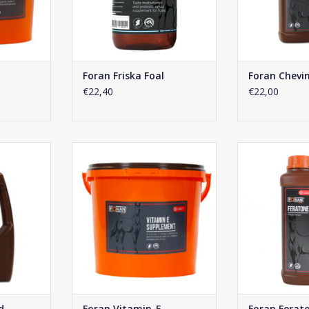
Foran Friska Foal
Foran Chevi
€22,40
€22,00
quid
Foran Vitamin-E
Foran Fer
NKELWAGEN
TOEVOEGEN AAN WINKELWAGEN
TOEVOEGEN AA
d
Foran Vitamin-E
Foran Ferat