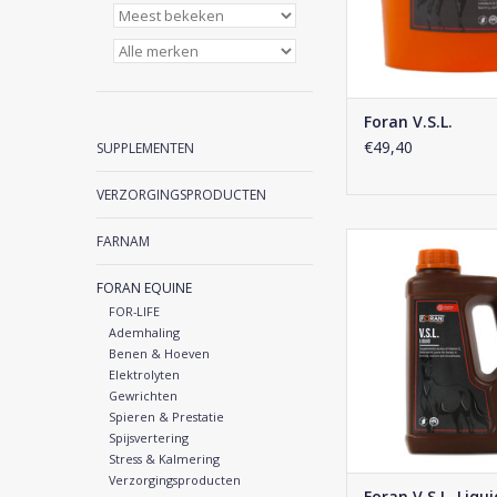
Foran V.S.L.
€49,40
SUPPLEMENTEN
VERZORGINGSPRODUCTEN
Foran V.S.L. Li
FARNAM
TOEVOEGEN AAN WI
FORAN EQUINE
FOR-LIFE
Ademhaling
Benen & Hoeven
Elektrolyten
Gewrichten
Spieren & Prestatie
Spijsvertering
Stress & Kalmering
Verzorgingsproducten
Foran V.S.L. Liqui