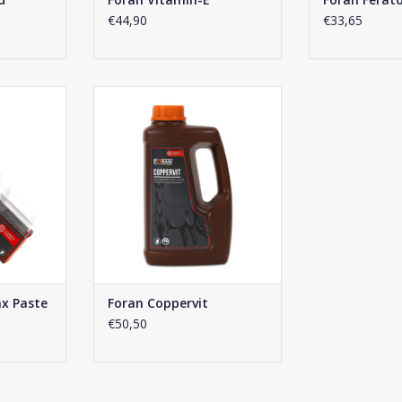
€44,90
€33,65
x Paste
Foran Coppervit
NKELWAGEN
TOEVOEGEN AAN WINKELWAGEN
x Paste
Foran Coppervit
€50,50