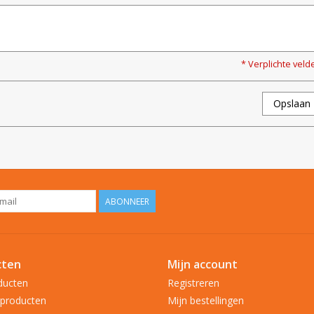
* Verplichte veld
Opslaan
ABONNEER
cten
Mijn account
ducten
Registreren
producten
Mijn bestellingen