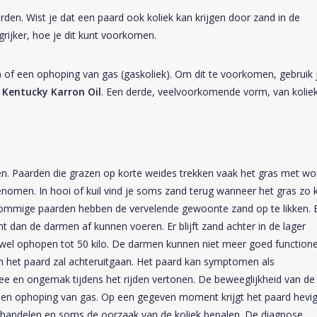
en. Wist je dat een paard ook koliek kan krijgen door zand in de
grijker, hoe je dit kunt voorkomen.
k) of een ophoping van gas (gaskoliek). Om dit te voorkomen, gebruik 
 Kentucky Karron Oil
. Een derde, veelvoorkomende vorm, van koliek
en. Paarden die grazen op korte weides trekken vaak het gras met wo
nomen. In hooi of kuil vind je soms zand terug wanneer het gras zo 
ommige paarden hebben de vervelende gewoonte zand op te likken. 
dan de darmen af kunnen voeren. Er blijft zand achter in de lager
wel ophopen tot 50 kilo. De darmen kunnen niet meer goed function
n het paard zal achteruitgaan. Het paard kan symptomen als
ree en ongemak tijdens het rijden vertonen. De beweeglijkheid van de
een ophoping van gas. Op een gegeven moment krijgt het paard hevi
 behandelen en soms de oorzaak van de koliek bepalen. De diagnose