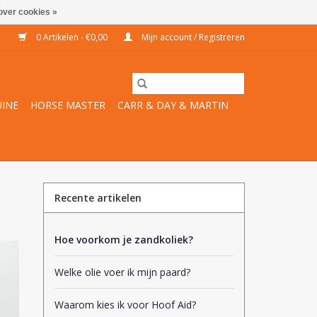
over cookies »
0 Artikelen - €0,00
Mijn account / Registreren
INE
HORSE MASTER
CARR & DAY & MARTIN
Recente artikelen
Hoe voorkom je zandkoliek?
Welke olie voer ik mijn paard?
Waarom kies ik voor Hoof Aid?