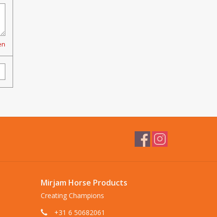
en
Mirjam Horse Products
Creating Champions
+31 6 50682061