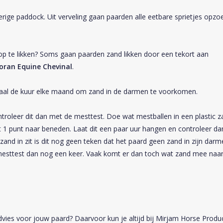
derige paddock. Uit verveling gaan paarden alle eetbare sprietjes opz
 te likken? Soms gaan paarden zand likken door een tekort aan
oran Equine Chevinal
.
haal de kuur elke maand om zand in de darmen te voorkomen.
ntroleer dit dan met de mesttest. Doe wat mestballen in een plastic z
1 punt naar beneden. Laat dit een paar uur hangen en controleer da
 zand in zit is dit nog geen teken dat het paard geen zand in zijn dar
mesttest dan nog een keer. Vaak komt er dan toch wat zand mee naa
dvies voor jouw paard? Daarvoor kun je altijd bij Mirjam Horse Produ