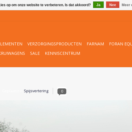
kies op om onze website te verbeteren. Is dat akkoord?
Ja
Nee
Meer 
PLEMENTEN
VERZORGINGSPRODUCTEN
FARNAM
FORAN EQU
KRUIWAGENS
SALE
KENNISCENTRUM
Geplaatst in
Spijsvertering
0