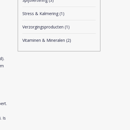
Spijsvertering
(3)
Stress & Kalmering
(1)
Verzorgingsproducten
(1)
Vitaminen & Mineralen
(2)
d).
am
ert.
. Is