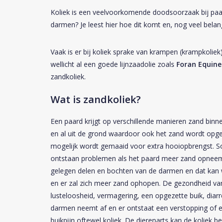
Koliek is een veelvoorkomende doodsoorzaak bij paard
darmen? Je leest hier hoe dit komt en, nog veel belan
Vaak is er bij koliek sprake van krampen (krampkolie
wellicht al een goede lijnzaadolie zoals
Foran Equine
zandkoliek.
Wat is zandkoliek?
Een paard krijgt op verschillende manieren zand binn
en al uit de grond waardoor ook het zand wordt opge
mogelijk wordt gemaaid voor extra hooiopbrengst. S
ontstaan problemen als het paard meer zand opneemt 
gelegen delen en bochten van de darmen en dat kan 
en er zal zich meer zand ophopen. De gezondheid va
lusteloosheid, vermagering, een opgezette buik, diar
darmen neemt af en er ontstaat een verstopping of 
buikpijn oftewel koliek. De dierenarts kan de koliek