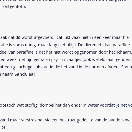
n röntgenfoto.
zaak dat dit wordt afgevoerd. Dat lukt vaak niet in één keer maar hier
ie is soms nodig, maar lang niet altijd. De dierenarts kan paraffine
deel van paraffine is dat het niet wordt opgenomen door het lichaam.
 een week met fijn gemalen psylliumzaadjes (ook wel vlozaad genoem
at een gelachtige substantie die het zand in de darmen afvoert. Farn
 de naam
SandClear
.
 hooi toch wat stoffig, dompel het dan onder in water voordat je het vo
 zand maar verstrek het via een bestraat gedeelte van de paddock/wei
teil.