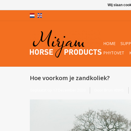
Wij slaan coo
HOME
SUP
PHYTOVET
Hoe voorkom je zandkoliek?
Geplaatst op
17 December 2020
Door Bron: KNHS