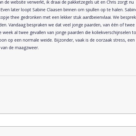
 de website verwerkt, ik draai de pakketzegels uit en Chris zorgt nu
ven later loopt Sabine Claasen binnen om spullen op te halen. Sabin
opje thee gedronken met een lekker stuk aardbeienvlaai. We bespre
rden. Vandaag bespraken we dat veel jonge paarden, van één of twee
te week al twee gevallen van jonge paarden die koliekverschijnselen t
n op een normale weide. Bijzonder, vaak is de oorzaak stress, een
en van de maagzweer.