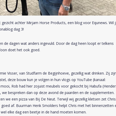
t gezicht achter Mirjam Horse Products, een blog voor Equnews. Wil ji
onablog dag 3!
en de dagen wat anders ingevuld. Door de dag heen loopt er telkens
foon doet het ook goed.
Visser, van Studfarm de Begijnhoeve, gezellig wat drinken. Zij zij
stel, deze bouw kun je volgen in hun vlogs op YouTube (kanaal:
 mooi, Rob had hier zojuist meubels voor gekocht bij Habufa (Hende
 ons, we bespreken dan op deze avond de paarden en de supplementen.
n we een pizza van Bij De Neut. Terwijl wij gezellig kletsen zet Chris
s goed af. Buurman Henk Smolders helpt Chris met het binnenzetten 
s wel elke dag een beetje in de hand moeten komen.