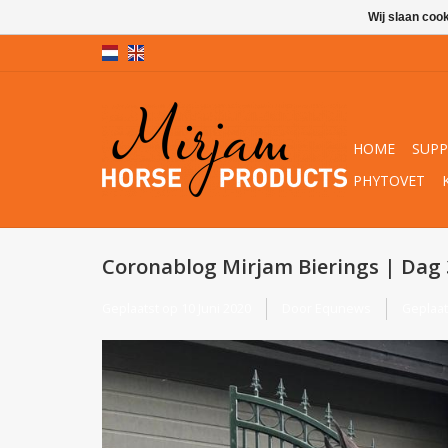
Wij slaan coo
HOME
SUP
PHYTOVET
Coronablog Mirjam Bierings | Dag 
Geplaatst op
10 Juni 2020
Door Equnews
Geplaat