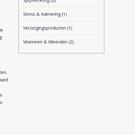
Spijsvertering
(3)
Stress & Kalmering
(1)
l
Verzorgingsproducten
(1)
de
gt
Vitaminen & Mineralen
(2)
ten.
aard
co
co