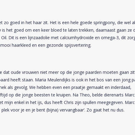
t zo goed in het haar zit. Het is een hele goede springpony, die wel a
 is het goed om een keer bloed te laten trekken, daarnaast gaan ze 
 Oil
. Dit is een lijnzaadolie met calciumhydroxide en omega-3, dit zor
 mooi haarkleed en een gezonde spijsvertering.
e dat oude vrouwen niet meer op die jonge paarden moeten gaan zit
paard heeft staan. Maria Meulendijks is ook in het bos van een jong p
 nek als gevolg. We hebben even een praatje gemaakt en inderdaad,
ftijd op die jonge beesten te kruipen. Na Theo, belde dierenarts Mar
t mijn enkel in het ijs, dus heeft Chris zijn spullen meegegeven. Mar
plek voor je en je bent (bijna) vervangbaar’. Zo gaat het nu dus.