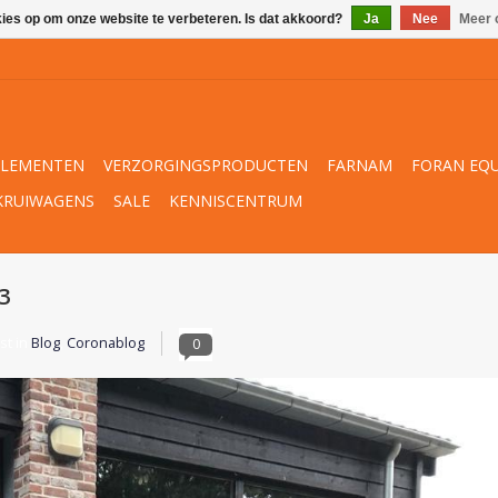
kies op om onze website te verbeteren. Is dat akkoord?
Ja
Nee
Meer 
PLEMENTEN
VERZORGINGSPRODUCTEN
FARNAM
FORAN EQU
KRUIWAGENS
SALE
KENNISCENTRUM
3
st in
Blog
,
Coronablog
0