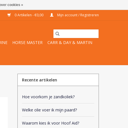
over cookies »
0 Artikelen - €0,00
Mijn account / Registreren
INE
HORSE MASTER
CARR & DAY & MARTIN
Recente artikelen
Hoe voorkom je zandkoliek?
Welke olie voer ik mijn paard?
Waarom kies ik voor Hoof Aid?