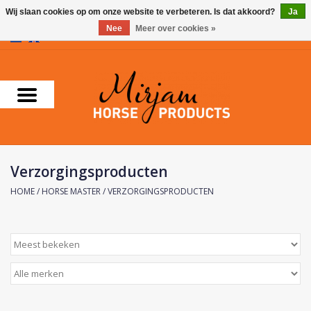
Wij slaan cookies op om onze website te verbeteren. Is dat akkoord?
Ja
Nee
Meer over cookies »
0 Artikelen - €0,00
Home
Supplementen
Verzorgingsproducten
Verzorgingsproducten
Farnam
HOME
/
HORSE MASTER
/
VERZORGINGSPRODUCTEN
Foran Equine
Horse Master
Carr & Day & Martin