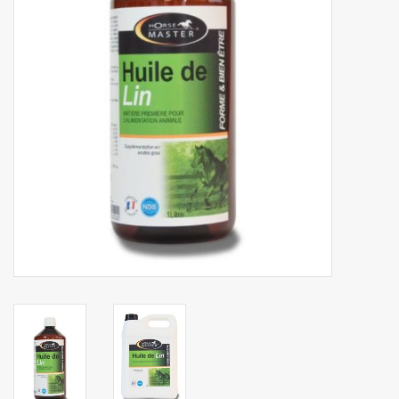
Phytovet
Kruiwagens
Sale
Kenniscentrum