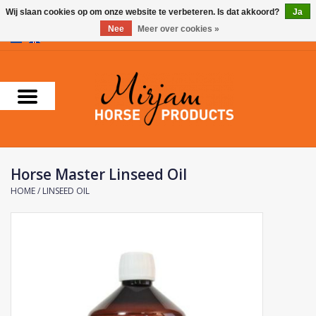
Wij slaan cookies op om onze website te verbeteren. Is dat akkoord?
Ja
Nee
Meer over cookies »
0 Artikelen - €0,00
Home
Supplementen
Verzorgingsproducten
Horse Master Linseed Oil
Farnam
HOME
/
LINSEED OIL
Foran Equine
Horse Master
Carr & Day & Martin