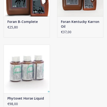
Meng Linseed Oil door het dagelijkse voer van het paard.
50 tot 70 ml per dag voor een volwassen paard.
25 ml per dag voor een veulen of pony.
Foran B-Complete
Foran Kentucky Karron
Klik
hier
voor de samenstelling van dit voedingssupplement.
Oil
€25,80
€37,00
Phytovet Horse Liquid
€98,00