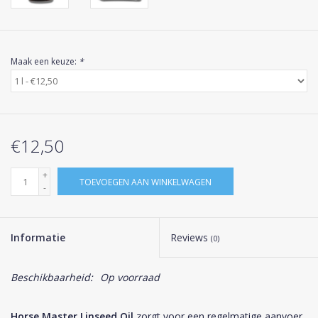
Maak een keuze:
*
€12,50
+
TOEVOEGEN AAN WINKELWAGEN
-
Informatie
Reviews
(0)
Beschikbaarheid:
Op voorraad
Horse Master Linseed Oil
zorgt voor een regelmatige aanvoer