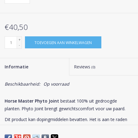
€40,50
+
TOEVOEGEN AAN WINKELWAGEN
-
Informatie
Reviews
(0)
Beschikbaarheid:
Op voorraad
Horse Master Phyto Joint
bestaat 100% uit gedroogde
planten. Phyto Joint brengt gewrichtscomfort voor uw paard.
Dit product kan dopingmiddelen bevatten. Het is aan te raden
om de kuur 72 uur voor een eventuele dopingtest te stoppen.
Planten: Moerasspirea, Brandnetel, Duivelsklauw, Paardebloem,