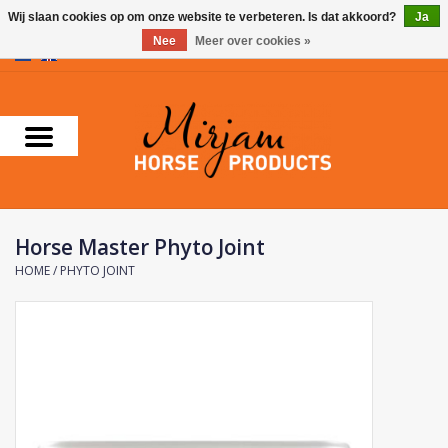
Wij slaan cookies op om onze website te verbeteren. Is dat akkoord?
Ja
Nee
Meer over cookies »
0 Artikelen - €0,00
Home
Supplementen
Verzorgingsproducten
Horse Master Phyto Joint
Farnam
HOME
/
PHYTO JOINT
Foran Equine
Horse Master
Carr & Day & Martin