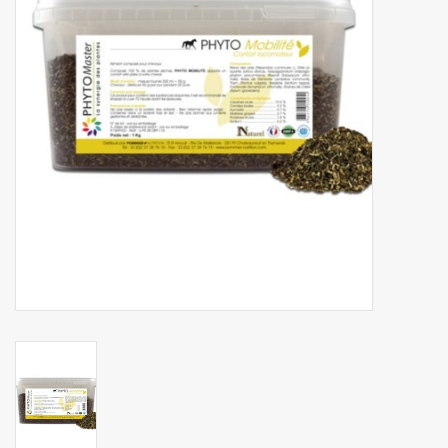
Phytovet
Kruiwagens
Sale
Kenniscentrum