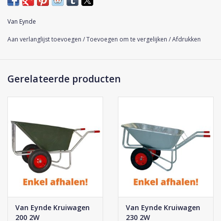
onderstel is volledig verzinkt. De band beschikt over een stalen
velg op kogellagers en een 4ply blokprofiel, dat wil zeggen dat
Van Eynde
de band vier lagen heeft.
Aan verlanglijst toevoegen
/
Toevoegen om te vergelijken
/
Afdrukken
Let op: de kruiwagens worden niet thuis afgeleverd, maar
kunnen enkel worden opgehaald!
Gerelateerde producten
Van Eynde Kruiwagen
Van Eynde Kruiwagen
200 2W
230 2W