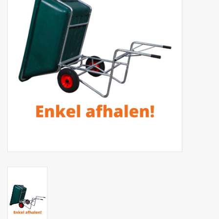
Phytovet
Kruiwagens
Sale
Kenniscentrum