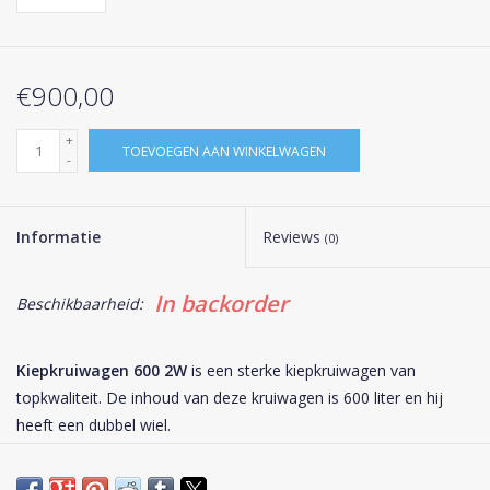
€900,00
+
TOEVOEGEN AAN WINKELWAGEN
-
Informatie
Reviews
(0)
In backorder
Beschikbaarheid:
Kiepkruiwagen 600 2W
is een sterke kiepkruiwagen van
topkwaliteit. De inhoud van deze kruiwagen is 600 liter en hij
heeft een dubbel wiel.
De bak is gemaakt van het sterke materiaal polyethyleen, het