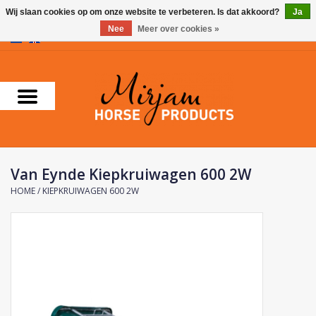
Wij slaan cookies op om onze website te verbeteren. Is dat akkoord?
Ja
Nee
Meer over cookies »
0 Artikelen - €0,00
Home
Supplementen
Verzorgingsproducten
Van Eynde Kiepkruiwagen 600 2W
Farnam
HOME
/
KIEPKRUIWAGEN 600 2W
Foran Equine
Horse Master
Carr & Day & Martin