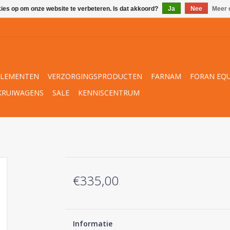
kies op om onze website te verbeteren. Is dat akkoord?
Ja
Nee
Meer 
PLEMENTEN
VERZORGINGSPRODUCTEN
FARNAM
FORAN EQU
KRUIWAGENS
SALE
KENNISCENTRUM
€335,00
Informatie