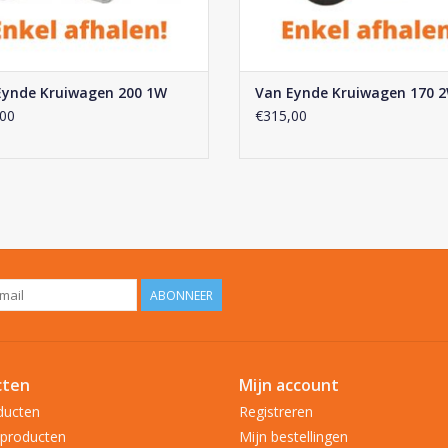
Eynde Kruiwagen 200 1W
Van Eynde Kruiwagen 170 
00
€315,00
ABONNEER
cten
Mijn account
ducten
Registreren
producten
Mijn bestellingen