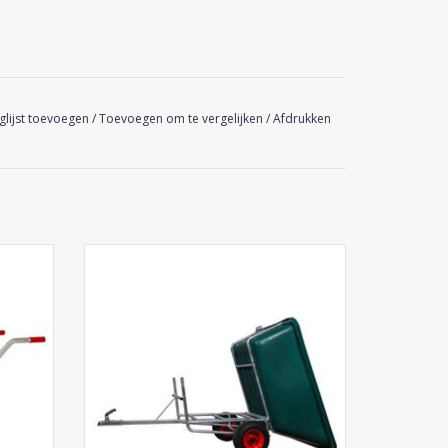
glijst toevoegen
/
Toevoegen om te vergelijken
/
Afdrukken
W
Van Eynde Aanhangwagen 600
GEN
TOEVOEGEN AAN WINKELWAGEN