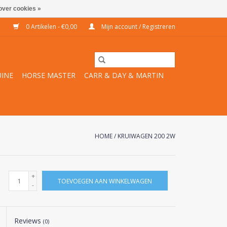
over cookies »
0 Artikelen - €0,00
Mijn account / Registreren
INE
HORSE MASTER
CARR & DAY & MARTIN
HOME
/
KRUIWAGEN 200 2W
+
TOEVOEGEN AAN WINKELWAGEN
-
Reviews
(0)