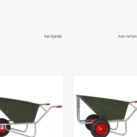
Van Eynde
Aan verlan
Van Eynde Kruiwagen 200 1W
Van Eynde Kruiwagen 170 2
EVOEGEN AAN WINKELWAGEN
TOEVOEGEN AAN WINKELWA