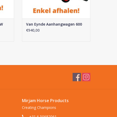
2W
Van Eynde Aanhangwagen 600
€940,00
Mirjam Horse Products
Creating Champions
+31 6 50682061