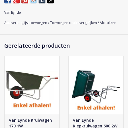
onderstel is volledig verzinkt. De band beschikt over een stalen
velg op kogellagers en een 4ply blokprofiel, dat wil zeggen dat
Van Eynde
de band vier lagen heeft.
Aan verlanglijst toevoegen
/
Toevoegen om te vergelijken
/
Afdrukken
Let op: de kruiwagens worden niet thuis afgeleverd, maar
kunnen enkel worden opgehaald!
Gerelateerde producten
Van Eynde Kruiwagen
Van Eynde
170 1W
Kiepkruiwagen 600 2W