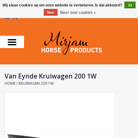
Wij slaan cookies op om onze website te verbeteren. Is dat akkoord?
Ja
Nee
Meer over cookies »
0 Artikelen - €0,00
Home
Supplementen
Verzorgingsproducten
Van Eynde Kruiwagen 200 1W
Farnam
HOME
/
KRUIWAGEN 200 1W
Foran Equine
Horse Master
Carr & Day & Martin