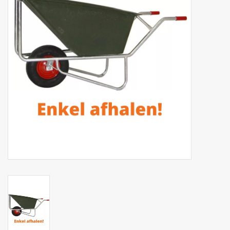
Phytovet
Kruiwagens
Sale
Kenniscentrum