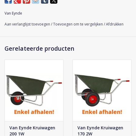
onderstel is volledig verzinkt. De band beschikt over een stalen
velg op kogellagers en een 4ply blokprofiel, dat wil zeggen dat
Van Eynde
de band vier lagen heeft.
Aan verlanglijst toevoegen
/
Toevoegen om te vergelijken
/
Afdrukken
Let op: de kruiwagens worden niet thuis afgeleverd, maar
kunnen enkel worden opgehaald!
Gerelateerde producten
Van Eynde Kruiwagen
Van Eynde Kruiwagen
200 1W
170 2W