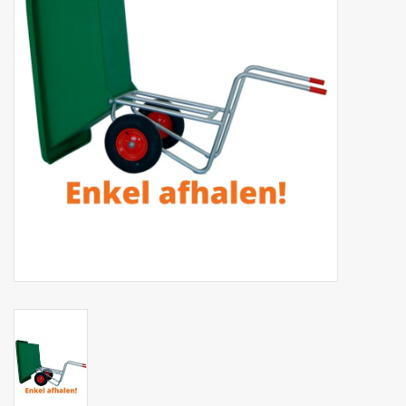
Phytovet
Kruiwagens
Sale
Kenniscentrum