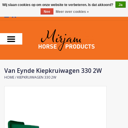
Wij slaan cookies op om onze website te verbeteren. Is dat akkoord?
Ja
Nee
Meer over cookies »
0 Artikelen - €0,00
Home
Supplementen
Verzorgingsproducten
Van Eynde Kiepkruiwagen 330 2W
Farnam
HOME
/
KIEPKRUIWAGEN 330 2W
Foran Equine
Horse Master
Carr & Day & Martin