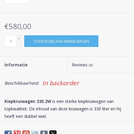
€580,00
+
TOEVOEGEN AAN WINKELWAGEN
-
Informatie
Reviews
(0)
In backorder
Beschikbaarheid:
Kiepkruiwagen 330 2W
is een sterke kiepkruiwagen van
topkwaliteit. De inhoud van deze kruiwagen is 330 liter en hij
heeft een dubbel wiel.
De bak is gemaakt van het sterke materiaal polyethyleen, het