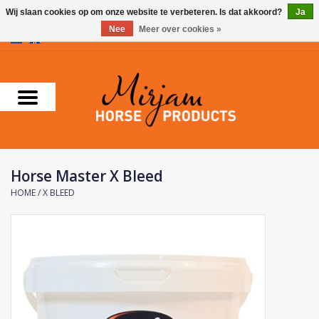
Wij slaan cookies op om onze website te verbeteren. Is dat akkoord?
Ja
Nee
Meer over cookies »
0 Artikelen - €0,00
Home
Supplementen
Verzorgingsproducten
Horse Master X Bleed
Farnam
HOME
/
X BLEED
Foran Equine
Horse Master
Carr & Day & Martin