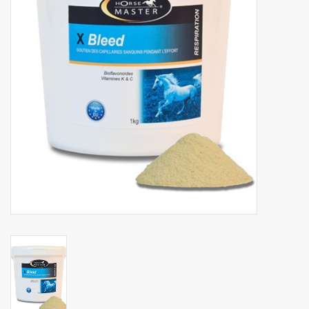
Phytovet
Kruiwagens
Sale
Kenniscentrum