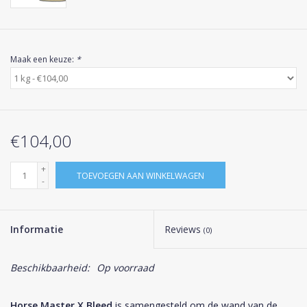
Maak een keuze:
*
€104,00
+
TOEVOEGEN AAN WINKELWAGEN
-
Informatie
Reviews
(0)
Beschikbaarheid:
Op voorraad
Horse Master X Bleed
is samengesteld om de wand van de