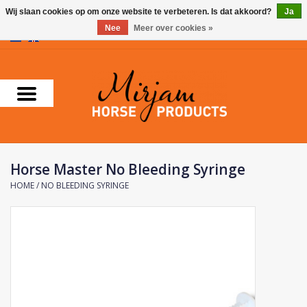
Wij slaan cookies op om onze website te verbeteren. Is dat akkoord?
Ja
Nee
Meer over cookies »
0 Artikelen - €0,00
Home
Supplementen
Verzorgingsproducten
Horse Master No Bleeding Syringe
Farnam
HOME
/
NO BLEEDING SYRINGE
Foran Equine
Horse Master
Carr & Day & Martin