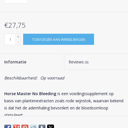
€27,75
+
TOEVOEGEN AAN WINKELWAGEN
-
Informatie
Reviews
(0)
Beschikbaarheid:
Op voorraad
Horse Master No Bleeding
is een voedingssupplement op
basis van plantenextracten zoals rode wijnstok, waarvan bekend
is dat het de ademhaling bevordert en de bloedsomloop
stimuleert.
No Bleeding is vooral aan te bevelen voor renpaarden met