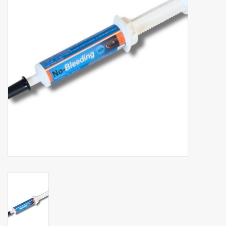
Phytovet
Kruiwagens
Sale
Kenniscentrum