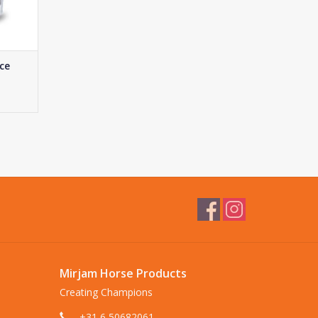
ce
Mirjam Horse Products
Creating Champions
+31 6 50682061