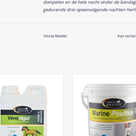
dompelen en de hele nacht onder de bandage 
gedurende drie opeenvolgende nachten herh
Horse Master
Aan verlan
Horse Master Vénorégul
Horse Master Marine Poultic
EVOEGEN AAN WINKELWAGEN
TOEVOEGEN AAN WINKELWA