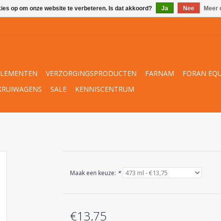
kies op om onze website te verbeteren. Is dat akkoord?
Ja
Nee
Meer 
PLEMENTEN
VERZORGINGSPRODUCTEN
FARNAM
FORAN EQU
KRUIWAGENS
SALE
KENNISCENTRUM
Maak een keuze:
*
€13,75