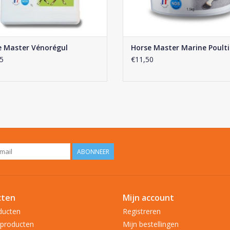
e Master Vénorégul
Horse Master Marine Poulti
5
€11,50
ABONNEER
cten
Mijn account
ducten
Registreren
producten
Mijn bestellingen