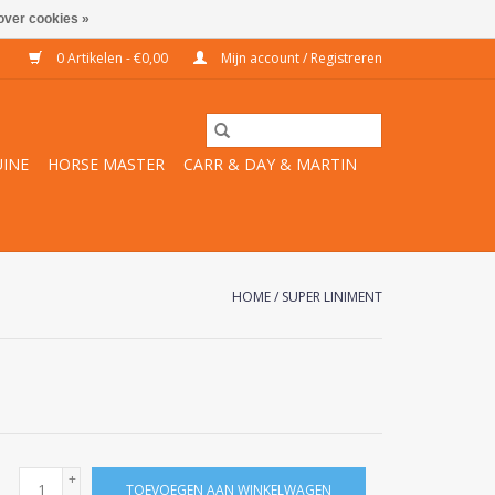
over cookies »
0 Artikelen - €0,00
Mijn account / Registreren
INE
HORSE MASTER
CARR & DAY & MARTIN
HOME
/
SUPER LINIMENT
+
TOEVOEGEN AAN WINKELWAGEN