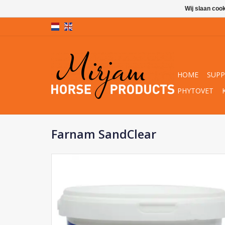
Wij slaan coo
HOME
SUP
PHYTOVET
Farnam SandClear