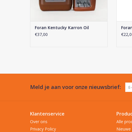
Foran Kentucky Karron Oil
Foran
€37,00
€22,0
Meld je aan voor onze nieuwsbrief:
Klantenservice
Produ
Over ons
Alle pro
Privacy Policy
Nieuwe 