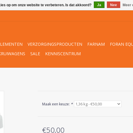
kies op om onze website te verbeteren. Is dat akkoord?
Ja
Nee
Meer 
PLEMENTEN
VERZORGINGSPRODUCTEN
FARNAM
FORAN EQU
KRUIWAGENS
SALE
KENNISCENTRUM
Maak een keuze:
*
€50,00