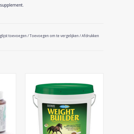
ssupplement.
glijst toevoegen
/
Toevoegen om te vergelijken
/
Afdrukken
Farnam Weight Builder
TOEVOEGEN AAN WINKELWAGEN
GEN