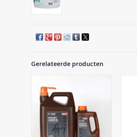
Gerelateerde producten
Foran Kentucky Karron Oil
TO
TOEVOEGEN AAN WINKELWAGEN