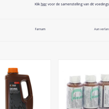
Klik
hier
voor de samenstelling van dit voeding
Farnam
Aan verlan
Foran Chevinal
Phytovet Horse Liquid
EVOEGEN AAN WINKELWAGEN
TOEVOEGEN AAN WINKELWA