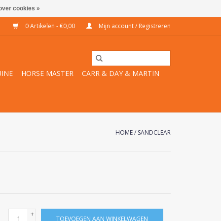
over cookies »
0 Artikelen - €0,00
Mijn account / Registreren
INE
HORSE MASTER
CARR & DAY & MARTIN
HOME
/
SANDCLEAR
+
TOEVOEGEN AAN WINKELWAGEN