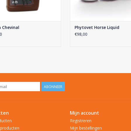
 Chevinal
Phytovet Horse Liquid
0
€98,00
ABONNEER
cten
Mijn account
ducten
Registreren
producten
Mijn bestellingen