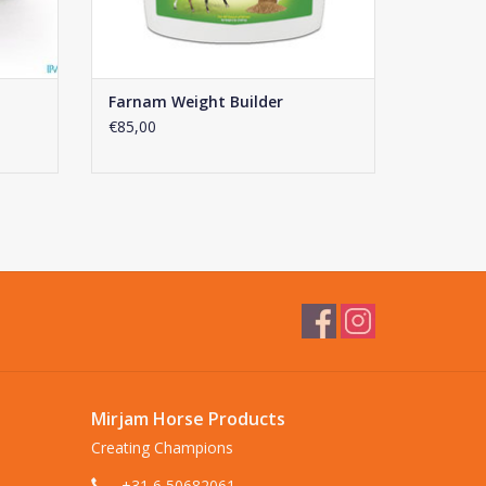
Farnam Weight Builder
€85,00
Mirjam Horse Products
Creating Champions
+31 6 50682061