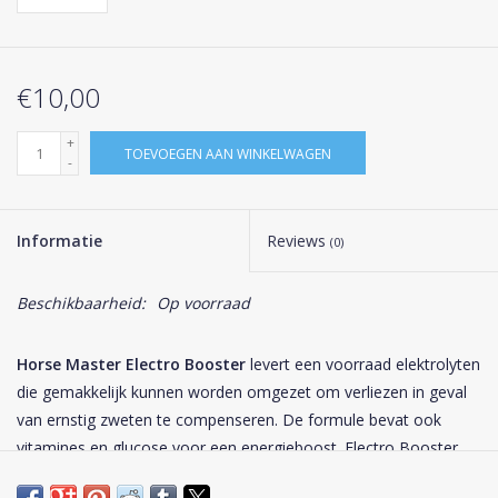
€10,00
+
TOEVOEGEN AAN WINKELWAGEN
-
Informatie
Reviews
(0)
Beschikbaarheid:
Op voorraad
Horse Master Electro Booster
levert een voorraad elektrolyten
die gemakkelijk kunnen worden omgezet om verliezen in geval
van ernstig zweten te compenseren. De formule bevat ook
vitamines en glucose voor een energieboost. Electro Booster
wordt met name aanbevolen tijdens arbeid waarvoor veel