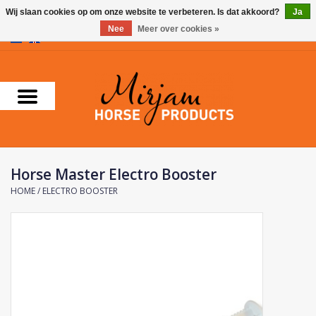
Wij slaan cookies op om onze website te verbeteren. Is dat akkoord?
Ja
Nee
Meer over cookies »
0 Artikelen - €0,00
Home
Supplementen
Verzorgingsproducten
Horse Master Electro Booster
Farnam
HOME
/
ELECTRO BOOSTER
Foran Equine
Horse Master
Carr & Day & Martin