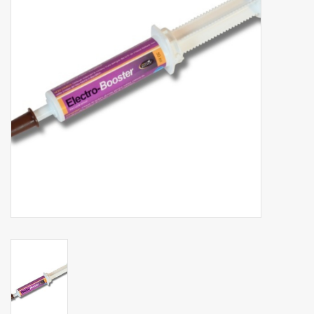
Phytovet
Kruiwagens
Sale
Kenniscentrum