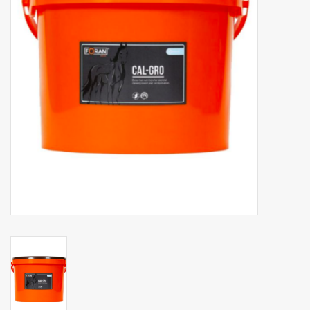
Phytovet
Kruiwagens
Sale
Kenniscentrum