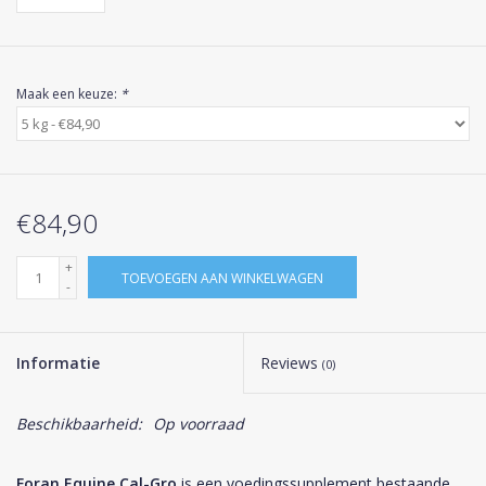
Maak een keuze:
*
€84,90
+
TOEVOEGEN AAN WINKELWAGEN
-
Informatie
Reviews
(0)
Beschikbaarheid:
Op voorraad
Foran Equine Cal-Gro
is een voedingssupplement bestaande