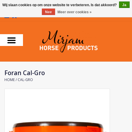
Wij slaan cookies op om onze website te verbeteren. Is dat akkoord?
Ja
Nee
Meer over cookies »
0 Artikelen - €0,00
Home
Supplementen
Verzorgingsproducten
Foran Cal-Gro
Farnam
HOME
/
CAL-GRO
Foran Equine
Horse Master
Carr & Day & Martin