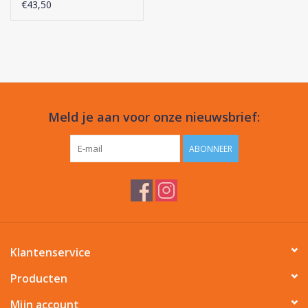
€43,50
<200kg
Veulens
100g
Klik
hier
voor de samenstelling van dit voedingssupplement.
Meld je aan voor onze nieuwsbrief:
ABONNEER
Klantenservice
Producten
Mijn account